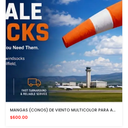
MANGAS (CONOS) DE VIENTO MULTICOLOR PARA AVIACION CON HERRAJE DE MONTAJE A POSTE FAA L807. MADE IN USA. 24" DIAMETRO
$600.00