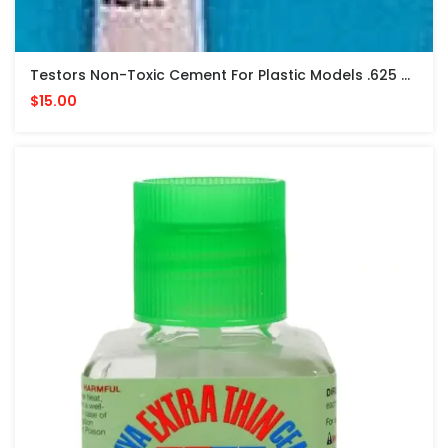
Testors Non-Toxic Cement For Plastic Models .625 Oz PEGAMENTO NO TOXICO
$15.00