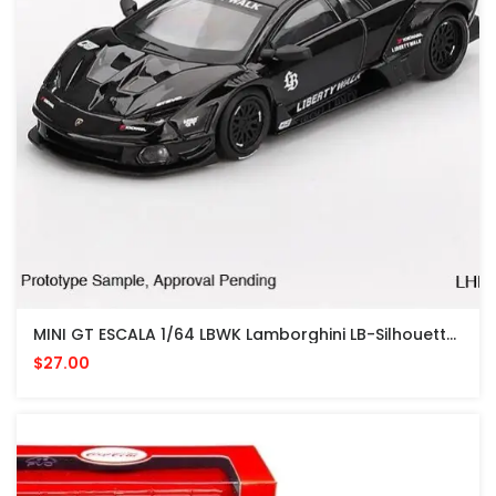
MINI GT ESCALA 1/64 LBWK Lamborghini LB-Silhouette WORKS MURCIELAGO GT Evo Black
$27.00