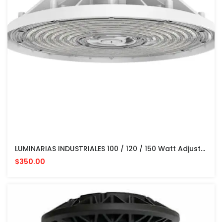
LUMINARIAS INDUSTRIALES 100 / 120 / 150 Watt Adjustable LED UFO Fixture | 15000 To 22500 Lumens | 4000K / 5000K Adjustable | 100-277V | CUARTOS FRIOS
$350.00