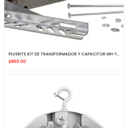
PLUSRITE KIT DE TRANSFORMADOR Y CAPACITOR MH-1500A-Q-KIT Metal Halide Ballast Kit - 1500W Quad-Tap
$850.00