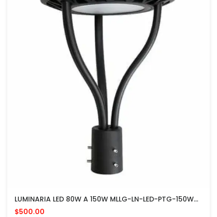
LUMINARIA LED 80W A 150W MLLG-LN-LED-PTG-150WC-CC-P PARA POSTE EXTERIOR DE COLOR Y VATIAJE REGULABLE
$500.00