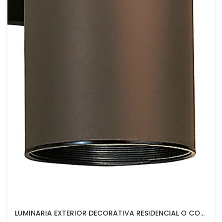
LUMINARIA EXTERIOR DECORATIVA RESIDENCIAL O COMERCIAL K9244AZ TIPO CILINDRO KICHLER