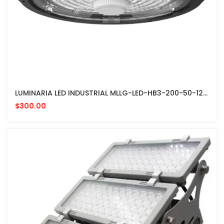
LUMINARIA LED INDUSTRIAL MLLG-LED-HB3-200-50-120 PARA NAVES, BODEGAS Y AREAS TECHADAS CON VATIAJE AJUSTABLE 100 A 200W
$300.00