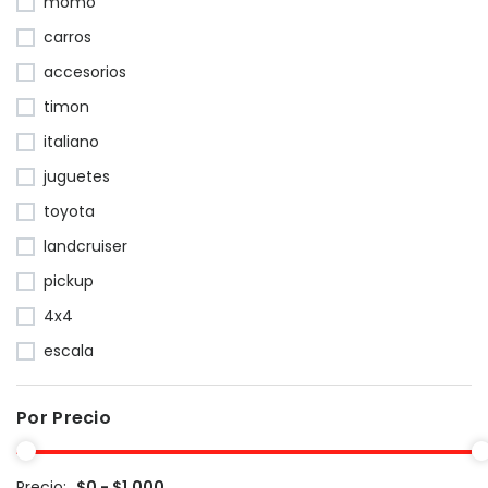
momo
carros
accesorios
timon
italiano
juguetes
toyota
landcruiser
pickup
4x4
escala
Por Precio
Precio:
$0 - $1,000