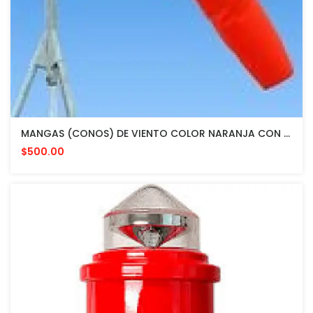
MANGAS (CONOS) DE VIENTO COLOR NARANJA CON ESTRUCTURA INTERNA PARA MONTAR EN POSTE. FAA L807. MADE IN USA 24 Y 36"
$500.00