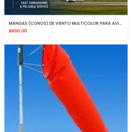
MANGAS (CONOS) DE VIENTO MULTICOLOR PARA AVIACION CON HERRAJE DE MONTAJE A POSTE FAA L807. MADE IN USA. 24" DIAMETRO
$600.00