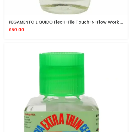
PEGAMENTO LIQUIDO Flex-I-File Touch-N-Flow Work Base And Plast-I-Weld Liquid Cement 2oz
$50.00