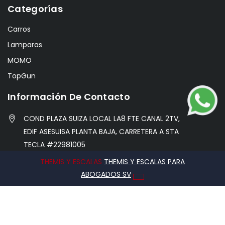
Categorías
Carros
Lamparas
MOMO
TopGun
Información De Contacto
COND PLAZA SUIZA LOCAL LA8 FTE CANAL 2TV,
EDIF ASESUISA PLANTA BAJA, CARRETERA A STA
TECLA #22981005
THEMIS Y ESCALAS
THEMIS Y ESCALAS PARA
info@hobbycentersv.com
ABOGADOS SV
76971338
2026 © Caribe Hobby Center, Todos los derechos