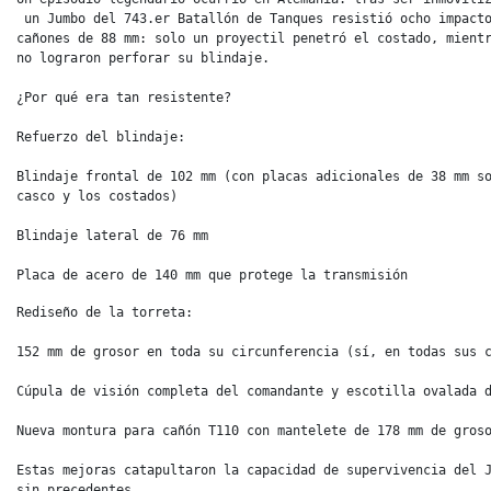
 un Jumbo del 743.er Batallón de Tanques resistió ocho impacto
cañones de 88 mm: solo un proyectil penetró el costado, mientr
no lograron perforar su blindaje.

¿Por qué era tan resistente?

Refuerzo del blindaje:

Blindaje frontal de 102 mm (con placas adicionales de 38 mm so
casco y los costados)

Blindaje lateral de 76 mm

Placa de acero de 140 mm que protege la transmisión
Rediseño de la torreta:

152 mm de grosor en toda su circunferencia (sí, en todas sus c
Cúpula de visión completa del comandante y escotilla ovalada d
Nueva montura para cañón T110 con mantelete de 178 mm de groso
Estas mejoras catapultaron la capacidad de supervivencia del J
sin precedentes.