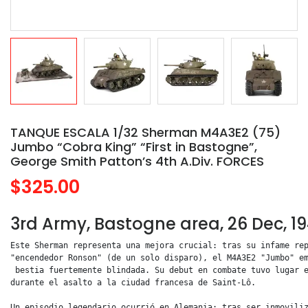
TANQUE ESCALA 1/32 Sherman M4A3E2 (75)
Jumbo “Cobra King” “First in Bastogne”,
George Smith Patton’s 4th A.Div. FORCES
$325.00
3rd Army, Bastogne area, 26 Dec, 1
Este Sherman representa una mejora crucial: tras su infame rep
"encendedor Ronson" (de un solo disparo), el M4A3E2 "Jumbo" em
 bestia fuertemente blindada. Su debut en combate tuvo lugar e
durante el asalto a la ciudad francesa de Saint-Lô.

Un episodio legendario ocurrió en Alemania: tras ser inmoviliz