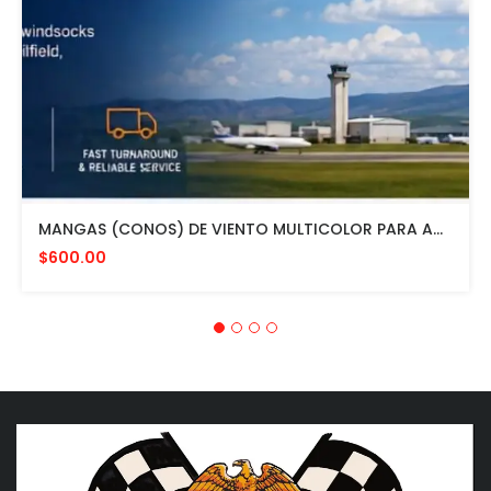
MANGAS (CONOS) DE VIENTO MULTICOLOR PARA AVIACION CON HERRAJE DE MONTAJE A POSTE FAA L807. MADE IN USA. 24" DIAMETRO
$600.00