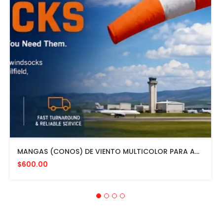
MANGAS (CONOS) DE VIENTO MULTICOLOR PARA AVIACION CON HERRAJE DE MONTAJE A POSTE FAA L807. MADE IN USA. 24" DIAMETRO
$600.00