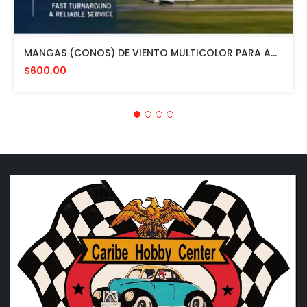
MANGAS (CONOS) DE VIENTO MULTICOLOR PARA AVIACION CON HERRAJE DE MONTAJE A POSTE FAA L807. MADE IN USA. 24" DIAMETRO
$600.00