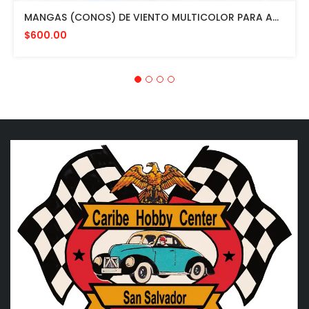
MANGAS (CONOS) DE VIENTO MULTICOLOR PARA AVIACION CON HERRAJE DE MONTAJE A POSTE FAA L807. MADE IN USA. 24" DIAMETRO
$600.00