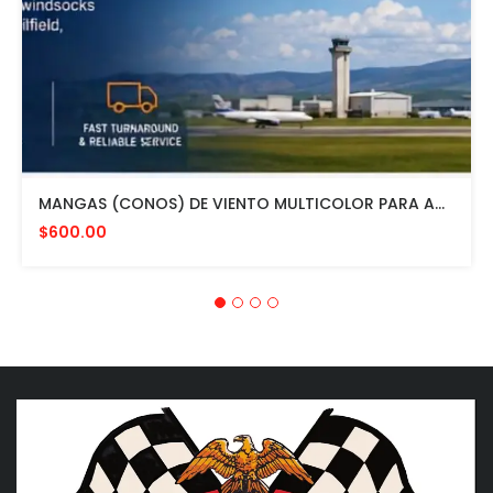
MANGAS (CONOS) DE VIENTO MULTICOLOR PARA AVIACION CON HERRAJE DE MONTAJE A POSTE FAA L807. MADE IN USA. 24" DIAMETRO
$600.00