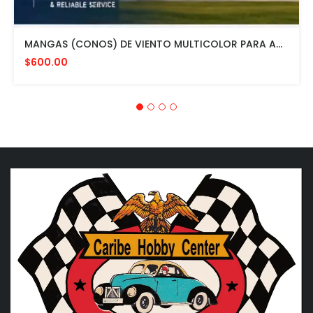
MANGAS (CONOS) DE VIENTO MULTICOLOR PARA AVIACION CON HERRAJE DE MONTAJE A POSTE FAA L807. MADE IN USA. 24" DIAMETRO
$600.00