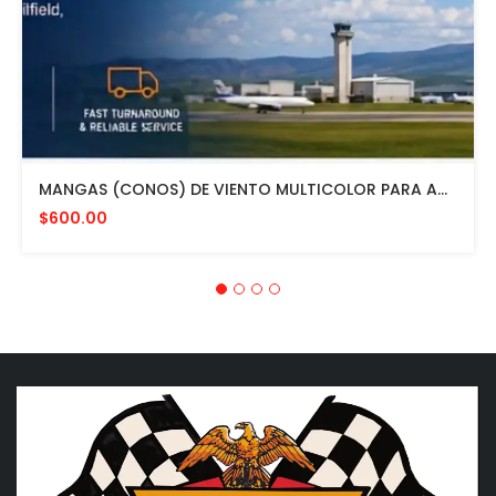
MANGAS (CONOS) DE VIENTO MULTICOLOR PARA AVIACION CON HERRAJE DE MONTAJE A POSTE FAA L807. MADE IN USA. 24" DIAMETRO
$600.00