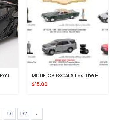
MODELO ESCAL 1:64 Mijo Exclusive USA Pandem Toyota GR Supra V1.0 Black Limited Edition
MODELOS ESCALA 1:64 The Hobby Shop Series 11
$15.00
131
132
›