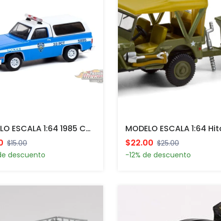
MODELO ESCALA 1:64 1985 Chevrolet K-5 Blazer - New York City Police Dept (NYPD)
0
$22.00
$15.00
$25.00
de descuento
-12% de descuento