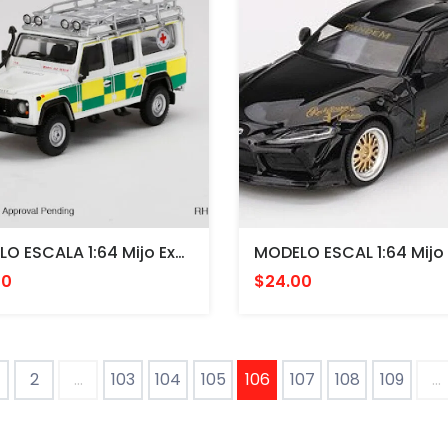
MODELO ESCALA 1:64 Mijo Exclusive World Wide Land Rover Defender 110 British Red Cross Search & Rescue CRUZ ROJA
00
$24.00
2
...
103
104
105
106
107
108
109
...