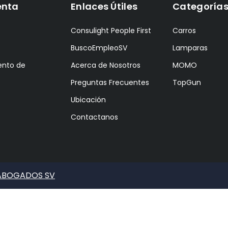
enta
Enlaces Útiles
Categoría
Consulight People First
Carros
BuscoEmpleoSV
Lamparas
ento de
Acerca de Nosotros
MOMO
Preguntas Frecuentes
TopGun
Ubicación
Contactanos
 ABOGADOS SV