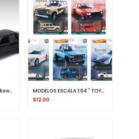
MODELO ESCALA 1:64 Volkswagen Santana Passat Black
MODELOS ESCALA 1:64 " TOYOTA " SERIE CLASICOS 2021 HOT WHEELS PREMIUM LIMITED EDITION PRECIOS ESPECIALES
$12.00