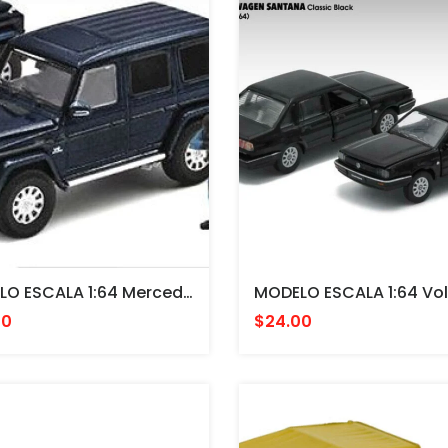
MODELO ESCALA 1:64 Mercedes-Benz G63 1st Special Edition (Midnight Blue) (SDU)
00
$24.00