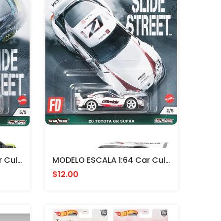
MODELO ESCALA 1:64 Car Culture 2021 " SLIDE STREET " 2020 Ford Mustang RTR Spec 5 PRECIOS ESPECAILES
MODELO ESCALA 1:64 Car Culture 2021 " SLIDE STREET " 2020 Toyota GR Supra Pandem PRECIOS ESPECAILES
$12.00