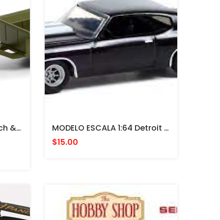
MODELO ESCALA 1:64 Hitch & Tow Series 22 - 1943 Willys MB Jeep
MODELO ESCALA 1:64 Detroit Speed, Inc. Series 2 - Mo’s 1970 Chevrolet Chevelle - Black
$15.00