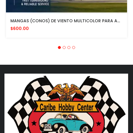
MANGAS (CONOS) DE VIENTO MULTICOLOR PARA AVIACION CON HERRAJE DE MONTAJE A POSTE FAA L807. MADE IN USA. 24" DIAMETRO
$600.00