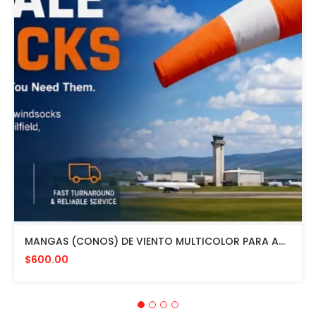
MANGAS (CONOS) DE VIENTO MULTICOLOR PARA AVIACION CON HERRAJE DE MONTAJE A POSTE FAA L807. MADE IN USA. 24" DIAMETRO
$600.00