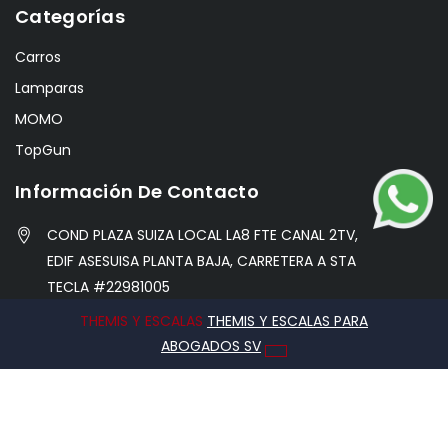
Categorías
Carros
Lamparas
MOMO
TopGun
Información De Contacto
COND PLAZA SUIZA LOCAL LA8 FTE CANAL 2TV,
EDIF ASESUISA PLANTA BAJA, CARRETERA A STA
TECLA #22981005
THEMIS Y ESCALAS
THEMIS Y ESCALAS PARA
info@hobbycentersv.com
ABOGADOS SV
76971338
2026 © Caribe Hobby Center, Todos los derechos