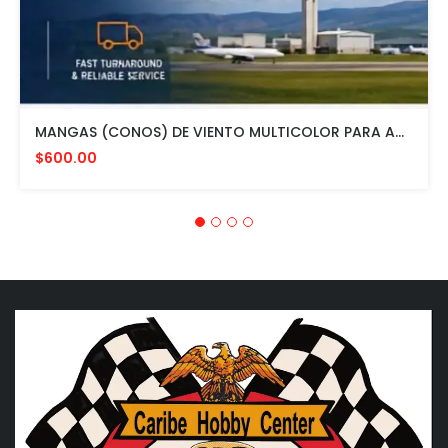
MANGAS (CONOS) DE VIENTO MULTICOLOR PARA AVIACION CON HERRAJE DE MONTAJE A POSTE FAA L807. MADE IN USA. 24" DIAMETRO
$600.00