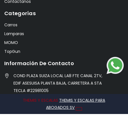
Contactanos
Categorías
Carros
Lamparas
MOMO
TopGun
Información De Contacto
COND PLAZA SUIZA LOCAL LA8 FTE CANAL 2TV,
EDIF ASESUISA PLANTA BAJA, CARRETERA A STA
TECLA #22981005
THEMIS Y ESCALAS
THEMIS Y ESCALAS PARA
info@hobbycentersv.com
ABOGADOS SV
76971338