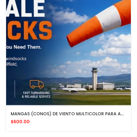
MANGAS (CONOS) DE VIENTO MULTICOLOR PARA AVIACION CON HERRAJE DE MONTAJE A POSTE FAA L807. MADE IN USA. 24" DIAMETRO
$600.00