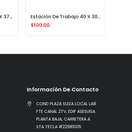
Estación De Trabajo 50 X 37 Cm PARA PINTURAS ACRILICAS VALLEJO Y ACCESORIOS
Estación De Trabajo 40 X 30 Cm Con Almacenamiento Vertical PARA PINTURAS VALLEJO Y ACCESORIOS
$100.00
s
Información De Contacto
COND PLAZA SUIZA LOCAL LA8
FTE CANAL 2TV, EDIF ASESUISA
PLANTA BAJA, CARRETERA A
STA TECLA #22981005