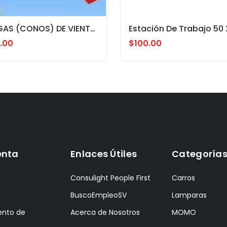
MANGAS (CONOS) DE VIENTO COLOR NARANJA CON ESTRUCTURA INTERNA PARA MONTAR EN POSTE. FAA L807. MADE IN USA 24 Y 36"
.00
$100.00
enta
Enlaces Útiles
Categoría
Consulight People First
Carros
BuscoEmpleoSV
Lamparas
ento de
Acerca de Nosotros
MOMO