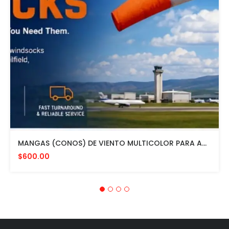
MANGAS (CONOS) DE VIENTO MULTICOLOR PARA AVIACION CON HERRAJE DE MONTAJE A POSTE FAA L807. MADE IN USA. 24" DIAMETRO
$600.00