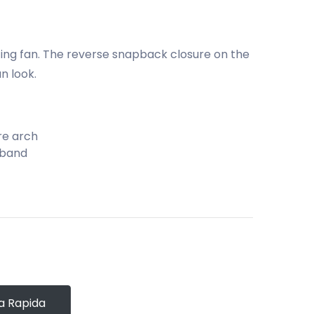
ing fan. The reverse snapback closure on the
n look.
re arch
dband
 Rapida