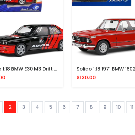
Solido 1:18 BMW E30 M3 Drift Team ADVAN – Black/Red – Competition Made In Germany
00
$130.00
2
3
4
5
6
7
8
9
10
11