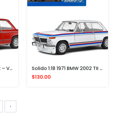
Solido 1:18 1971 BMW 1602 – Verona Red Made In Germany
Solido 1:18 1971 BMW 2002 TII Turbo Evocation – White With Stripes - Made In Germany
$130.00
›