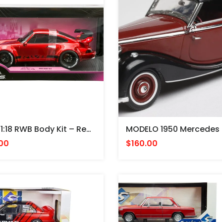
Jada 1:18 RWB Body Kit – Red Metallic – Pink Slips PORSCHE
00
$160.00