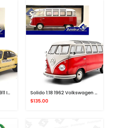
Solido 1:18 1974 Porsche 911 IROC #1 Fittipaldi – Yellow
Solido 1:18 1962 Volkswagen T1 Samba – Red/White MICROBUS VW
$135.00