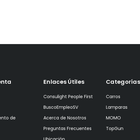
enta
Enlaces Útiles
Categoría
Consulight People First
Carros
BuscoEmpleoSV
Lamparas
ento de
Acerca de Nosotros
MOMO
Preguntas Frecuentes
TopGun
Ubicación