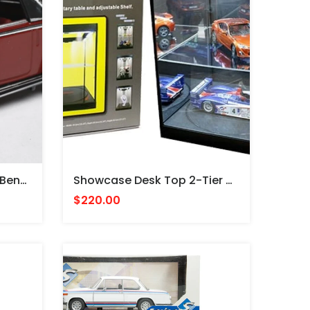
MODELO 1950 Mercedes Benz 170S Cabriolet Burdeos Y Negro 1/18 Coche Modelo Fundido A Presión De Signature Models
Showcase Desk Top 2-Tier Adjustable Shelves With Rotary Table & LED Lights (Black Textured Plastic) VITRINA GIRATORIA CON LUZ LED
$220.00