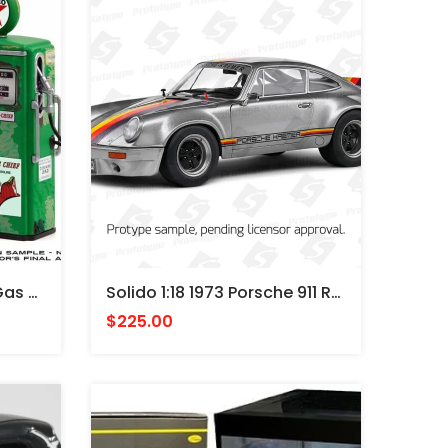
Greenlight 1:18 Vintage Gas BOMBA COMBUSTIBLE– 1954 Tokheim 350 Twin Gas Pump Texaco Fire Chief Sky Chief Supreme Unrest
Solido 1:18 1973 Porsche 911 RSR – Kremer Design – Silver With Multi-Color Stripes
$225.00