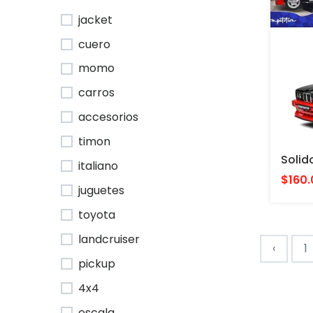
jacket
cuero
momo
carros
accesorios
timon
italiano
$160.
juguetes
toyota
landcruiser
‹
1
pickup
4x4
escala